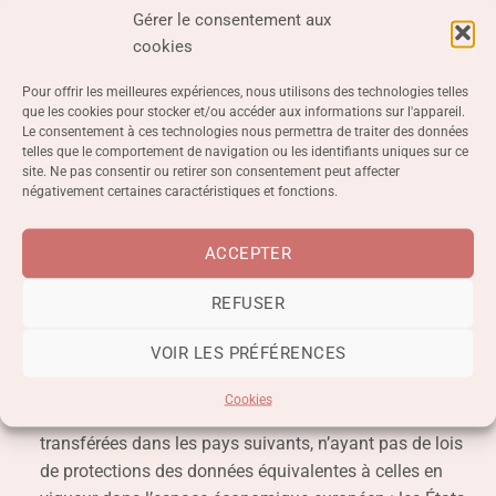
compétente pour la divulgation de ces informations
Gérer le consentement aux
personnelles si, selon notre opinion, un tel tribunal ou
cookies
une telle autorité serait susceptible de demander la
divulgation de ces informations personnelles.
Pour offrir les meilleures expériences, nous utilisons des technologies telles
que les cookies pour stocker et/ou accéder aux informations sur l'appareil.
Le consentement à ces technologies nous permettra de traiter des données
Sauf disposition contraire de la présente politique, nous ne
telles que le comportement de navigation ou les identifiants uniques sur ce
transmettrons pas vos informations personnelles à des
site. Ne pas consentir ou retirer son consentement peut affecter
tierces parties.
négativement certaines caractéristiques et fonctions.
E. Transferts internationaux de données
ACCEPTER
Les informations que nous collectons peuvent être
REFUSER
stockées, traitées et transférées dans tous les pays dans
lesquels nous opérons, afin de nous permettre d’utiliser
VOIR LES PRÉFÉRENCES
les informations en accord avec cette politique.
Cookies
Les informations que nous collectons peuvent être
transférées dans les pays suivants, n’ayant pas de lois
de protections des données équivalentes à celles en