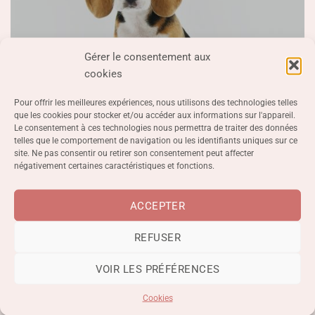
Gérer le consentement aux
cookies
Grand Chien
Pour offrir les meilleures expériences, nous utilisons des technologies telles
que les cookies pour stocker et/ou accéder aux informations sur l'appareil.
Le consentement à ces technologies nous permettra de traiter des données
telles que le comportement de navigation ou les identifiants uniques sur ce
50 euros / heure
site. Ne pas consentir ou retirer son consentement peut affecter
négativement certaines caractéristiques et fonctions.
Bain + Brossage
ACCEPTER
(Colley, Berger Australien, Border Collie, Golden,
Husky, Braque, Griffon, Lévrier Afghan…)
REFUSER
VOIR LES PRÉFÉRENCES
Cookies
Tarif à titre indicatif pour un chien normalement entretenu.